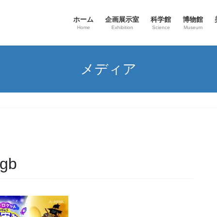
ホーム
企画展示室
科学館
博物館
Home
Exhibition
Science
Museum
メディア
rgb