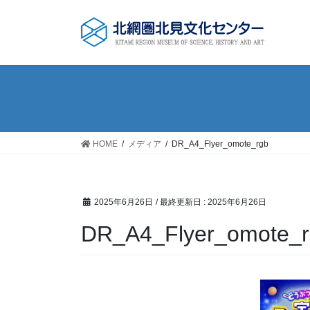
コ
ナ
ン
ビ
テ
ゲ
ン
ー
ツ
シ
に
ョ
移
ン
動
に
移
HOME
メディア
DR_A4_Flyer_omote_rgb
動
2025年6月26日
/ 最終更新日 :
2025年6月26日
DR_A4_Flyer_omote_