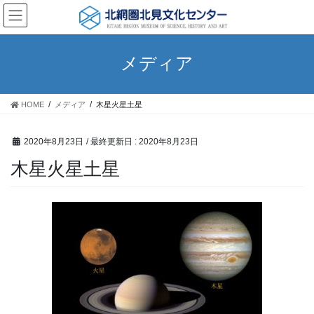
コ
ナ
ン
ビ
テ
ゲ
ン
ー
メディア
ツ
シ
に
ョ
移
ン
HOME
メディア
木星火星土星
動
に
移
動
2020年8月23日
/ 最終更新日 :
2020年8月23日
木星火星土星