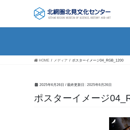
コ
ナ
ン
ビ
テ
ゲ
ン
ー
ツ
シ
に
ョ
移
ン
動
に
移
HOME
メディア
ポスターイメージ04_RGB_1200
動
2025年6月26日
/ 最終更新日 :
2025年6月26日
ポスターイメージ04_RG